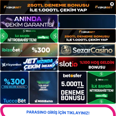
×
PARASINO GİRİŞ İÇİN TIKLAYINIZ!