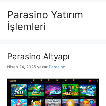
Parasino Yatırım
İşlemleri
Parasino Altyapı
Nisan 24, 2025
yazar
Parasino