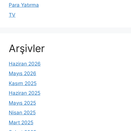
Para Yatırma
TV
Arşivler
Haziran 2026
Mayıs 2026
Kasım 2025
Haziran 2025
Mayıs 2025
Nisan 2025
Mart 2025