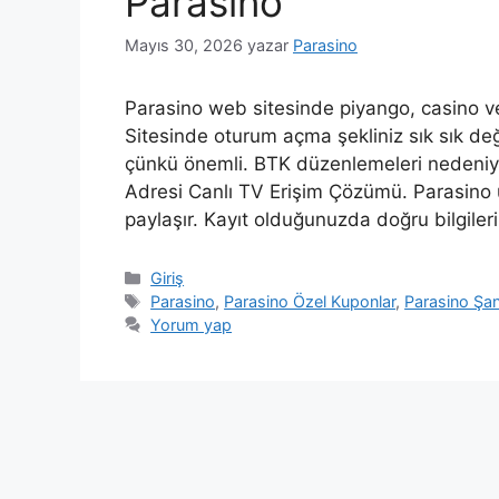
Parasino
Mayıs 30, 2026
yazar
Parasino
Parasino web sitesinde piyango, casino ve
Sitesinde oturum açma şekliniz sık sık değ
çünkü önemli. BTK düzenlemeleri nedeniy
Adresi Canlı TV Erişim Çözümü. Parasino 
paylaşır. Kayıt olduğunuzda doğru bilgiler
Kategoriler
Giriş
Etiketler
Parasino
,
Parasino Özel Kuponlar
,
Parasino Şa
Yorum yap