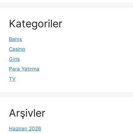
Kategoriler
Bahis
Casino
Giriş
Para Yatırma
TV
Arşivler
Haziran 2026