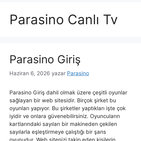
Parasino Canlı Tv
Parasino Giriş
Haziran 6, 2026
yazar
Parasino
Parasino Giriş dahil olmak üzere çeşitli oyunlar
sağlayan bir web sitesidir. Birçok şirket bu
oyunları yapıyor. Bu şirketler yaptıkları işte çok
iyidir ve onlara güvenebilirsiniz. Oyuncuların
kartlarındaki sayıları bir makineden çekilen
sayılarla eşleştirmeye çalıştığı bir şans
oyunudur. Web sitenizi takip eden kişilerin