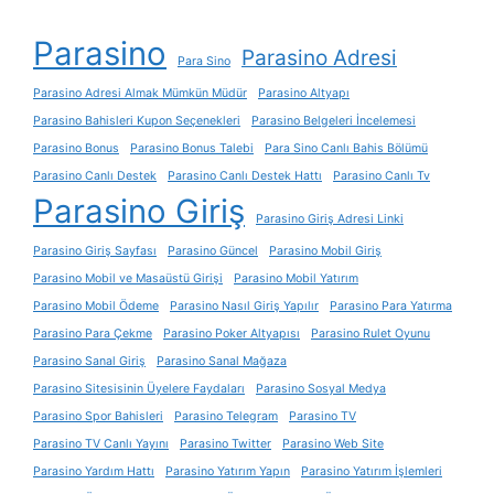
Parasino
Parasino Adresi
Para Sino
Parasino Adresi Almak Mümkün Müdür
Parasino Altyapı
Parasino Bahisleri Kupon Seçenekleri
Parasino Belgeleri İncelemesi
Parasino Bonus
Parasino Bonus Talebi
Para Sino Canlı Bahis Bölümü
Parasino Canlı Destek
Parasino Canlı Destek Hattı
Parasino Canlı Tv
Parasino Giriş
Parasino Giriş Adresi Linki
Parasino Giriş Sayfası
Parasino Güncel
Parasino Mobil Giriş
Parasino Mobil ve Masaüstü Girişi
Parasino Mobil Yatırım
Parasino Mobil Ödeme
Parasino Nasıl Giriş Yapılır
Parasino Para Yatırma
Parasino Para Çekme
Parasino Poker Altyapısı
Parasino Rulet Oyunu
Parasino Sanal Giriş
Parasino Sanal Mağaza
Parasino Sitesisinin Üyelere Faydaları
Parasino Sosyal Medya
Parasino Spor Bahisleri
Parasino Telegram
Parasino TV
Parasino TV Canlı Yayını
Parasino Twitter
Parasino Web Site
Parasino Yardım Hattı
Parasino Yatırım Yapın
Parasino Yatırım İşlemleri