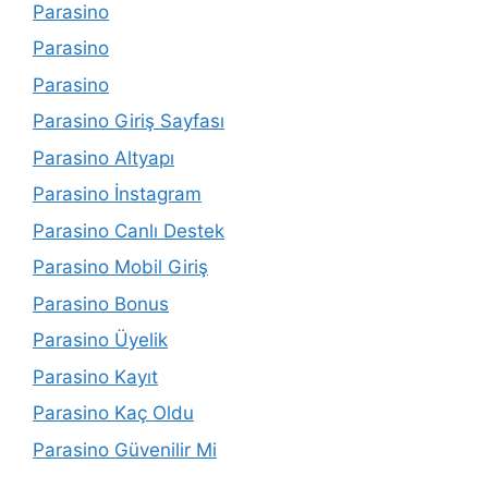
Parasino
Parasino
Parasino
Parasino Giriş Sayfası
Parasino Altyapı
Parasino İnstagram
Parasino Canlı Destek
Parasino Mobil Giriş
Parasino Bonus
Parasino Üyelik
Parasino Kayıt
Parasino Kaç Oldu
Parasino Güvenilir Mi