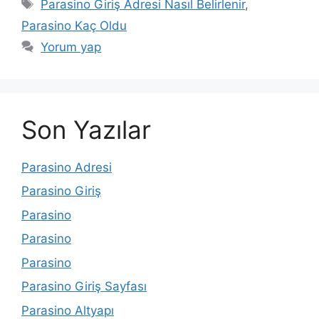
Etiketler
Parasino Giriş Adresi Nasıl Belirlenir
,
Parasino Kaç Oldu
Yorum yap
Son Yazılar
Parasino Adresi
Parasino Giriş
Parasino
Parasino
Parasino
Parasino Giriş Sayfası
Parasino Altyapı