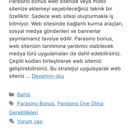
Parasino bonus web sitenize veya mobil
sitenize eklemeyi seçebileceğiniz teknik bir
özelliktir. Sadece web sitesi oluşturmakla iş
bitmiyor. Web sitesinde bağlantı kurma araçları,
sosyal medya gönderileri ve bannerlar
yayınlamanız tavsiye edilir. Parasino bonus,
web sitenizin tanıtımına yardımcı olabilecek
medya türü uygulamaları da dahil edebilirsiniz.
Çeşitli kodları birleştirerek web sitenizi
geliştirebilirsiniz. Bu stratejiyi uygulayarak web
siteniz …
Devamını oku
Kategoriler
Bahis
Etiketler
Parasino Bonus
,
Parasino Üye Olma
Gereklilikleri
Yorum yap