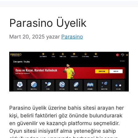
Parasino Üyelik
Mart 20, 2025
yazar
Parasino
Parasino üyelik üzerine bahis sitesi arayan her
kişi, belirli faktörleri göz önünde bulundurarak
en güvenilir ve kazançlı platformu seçmelidir.
Oyun sitesi inisiyatif alma yeteneğine sahip