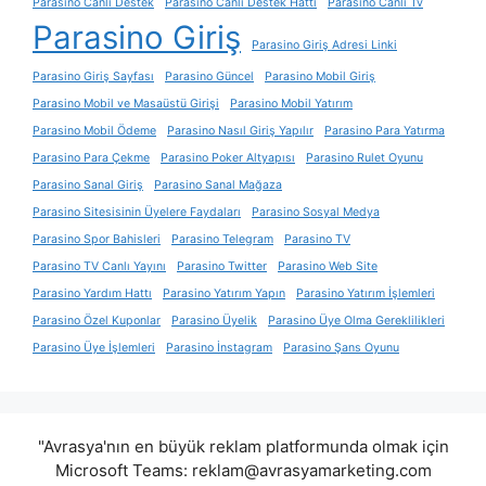
Parasino Canlı Destek
Parasino Canlı Destek Hattı
Parasino Canlı Tv
Parasino Giriş
Parasino Giriş Adresi Linki
Parasino Giriş Sayfası
Parasino Güncel
Parasino Mobil Giriş
Parasino Mobil ve Masaüstü Girişi
Parasino Mobil Yatırım
Parasino Mobil Ödeme
Parasino Nasıl Giriş Yapılır
Parasino Para Yatırma
Parasino Para Çekme
Parasino Poker Altyapısı
Parasino Rulet Oyunu
Parasino Sanal Giriş
Parasino Sanal Mağaza
Parasino Sitesisinin Üyelere Faydaları
Parasino Sosyal Medya
Parasino Spor Bahisleri
Parasino Telegram
Parasino TV
Parasino TV Canlı Yayını
Parasino Twitter
Parasino Web Site
Parasino Yardım Hattı
Parasino Yatırım Yapın
Parasino Yatırım İşlemleri
Parasino Özel Kuponlar
Parasino Üyelik
Parasino Üye Olma Gereklilikleri
Parasino Üye İşlemleri
Parasino İnstagram
Parasino Şans Oyunu
"Avrasya'nın en büyük reklam platformunda olmak için
Microsoft Teams:
reklam@avrasyamarketing.com