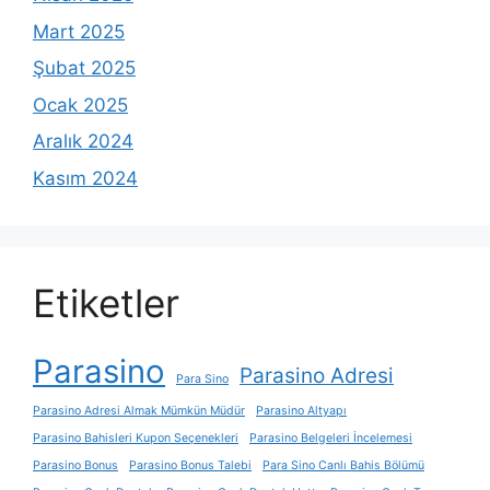
Mart 2025
Şubat 2025
Ocak 2025
Aralık 2024
Kasım 2024
Etiketler
Parasino
Parasino Adresi
Para Sino
Parasino Adresi Almak Mümkün Müdür
Parasino Altyapı
Parasino Bahisleri Kupon Seçenekleri
Parasino Belgeleri İncelemesi
Parasino Bonus
Parasino Bonus Talebi
Para Sino Canlı Bahis Bölümü