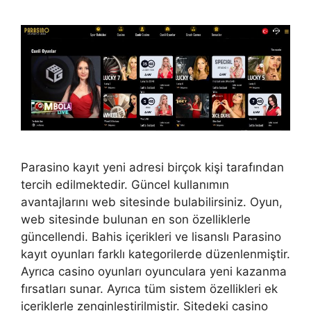
Parasino kayıt yeni adresi birçok kişi tarafından
tercih edilmektedir. Güncel kullanımın
avantajlarını web sitesinde bulabilirsiniz. Oyun,
web sitesinde bulunan en son özelliklerle
güncellendi. Bahis içerikleri ve lisanslı Parasino
kayıt oyunları farklı kategorilerde düzenlenmiştir.
Ayrıca casino oyunları oyunculara yeni kazanma
fırsatları sunar. Ayrıca tüm sistem özellikleri ek
içeriklerle zenginleştirilmiştir. Sitedeki casino