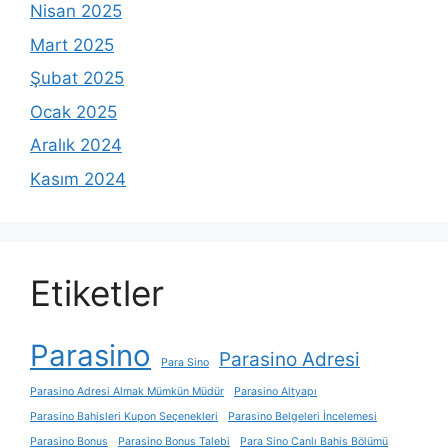
Nisan 2025
Mart 2025
Şubat 2025
Ocak 2025
Aralık 2024
Kasım 2024
Etiketler
Parasino
Parasino Adresi
Para Sino
Parasino Adresi Almak Mümkün Müdür
Parasino Altyapı
Parasino Bahisleri Kupon Seçenekleri
Parasino Belgeleri İncelemesi
Parasino Bonus
Parasino Bonus Talebi
Para Sino Canlı Bahis Bölümü