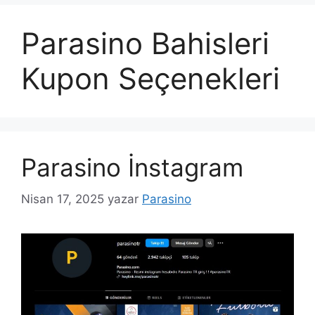
Parasino Bahisleri
Kupon Seçenekleri
Parasino İnstagram
Nisan 17, 2025
yazar
Parasino