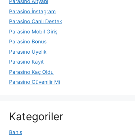
Parasino Altyapı
Parasino İnstagram
Parasino Canlı Destek
Parasino Mobil Giriş
Parasino Bonus
Parasino Üyelik
Parasino Kayıt
Parasino Kaç Oldu
Parasino Güvenilir Mi
Kategoriler
Bahis