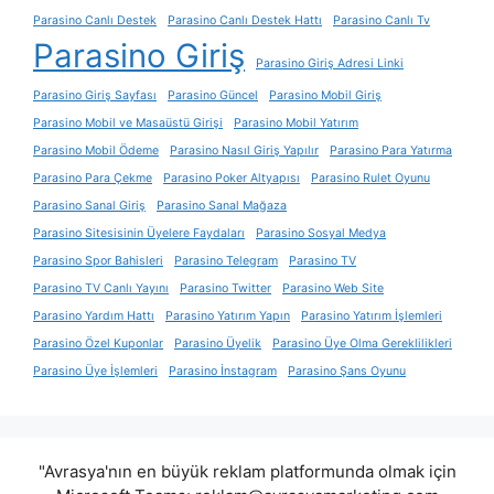
Parasino Canlı Destek
Parasino Canlı Destek Hattı
Parasino Canlı Tv
Parasino Giriş
Parasino Giriş Adresi Linki
Parasino Giriş Sayfası
Parasino Güncel
Parasino Mobil Giriş
Parasino Mobil ve Masaüstü Girişi
Parasino Mobil Yatırım
Parasino Mobil Ödeme
Parasino Nasıl Giriş Yapılır
Parasino Para Yatırma
Parasino Para Çekme
Parasino Poker Altyapısı
Parasino Rulet Oyunu
Parasino Sanal Giriş
Parasino Sanal Mağaza
Parasino Sitesisinin Üyelere Faydaları
Parasino Sosyal Medya
Parasino Spor Bahisleri
Parasino Telegram
Parasino TV
Parasino TV Canlı Yayını
Parasino Twitter
Parasino Web Site
Parasino Yardım Hattı
Parasino Yatırım Yapın
Parasino Yatırım İşlemleri
Parasino Özel Kuponlar
Parasino Üyelik
Parasino Üye Olma Gereklilikleri
Parasino Üye İşlemleri
Parasino İnstagram
Parasino Şans Oyunu
"Avrasya'nın en büyük reklam platformunda olmak için