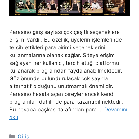
Parasino giriş sayfası çok çeşitli seçeneklere
erişimi vardır. Bu özellik, üyelerin işlemlerinde
tercih ettikleri para birimi seçeneklerini
kullanmalarına olanak sağlar. Siteye erişim
sağlayan her kullanıcı, tercih ettiği platformu
kullanarak programdan faydalanabilmektedir.
Göz önünde bulundurulacak çok sayıda
alternatif olduğunu unutmamak önemlidir.
Parasino hesabı açan bireyler ancak kendi
programları dahilinde para kazanabilmektedir.
Bu hesaba başkası tarafından para …
Devamını
oku
Kategoriler
Giriş