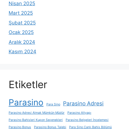
Nisan 2025
Mart 2025
Şubat 2025
Ocak 2025
Aralık 2024
Kasım 2024
Etiketler
Parasino
Parasino Adresi
Para Sino
Parasino Adresi Almak Mümkün Müdür
Parasino Altyapı
Parasino Bahisleri Kupon Seçenekleri
Parasino Belgeleri İncelemesi
Parasino Bonus
Parasino Bonus Talebi
Para Sino Canlı Bahis Bölümü