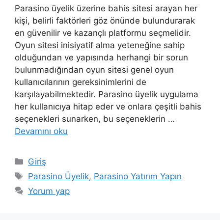
Parasino üyelik üzerine bahis sitesi arayan her
kişi, belirli faktörleri göz önünde bulundurarak
en güvenilir ve kazançlı platformu seçmelidir.
Oyun sitesi inisiyatif alma yeteneğine sahip
olduğundan ve yapısında herhangi bir sorun
bulunmadığından oyun sitesi genel oyun
kullanıcılarının gereksinimlerini de
karşılayabilmektedir. Parasino üyelik uygulama
her kullanıcıya hitap eder ve onlara çeşitli bahis
seçenekleri sunarken, bu seçeneklerin …
Devamını oku
Kategoriler
Giriş
Etiketler
Parasino Üyelik
,
Parasino Yatırım Yapın
Yorum yap