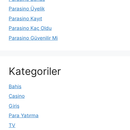
Parasino Üyelik
Parasino Kayıt
Parasino Kaç Oldu
Parasino Güvenilir Mi
Kategoriler
Bahis
Casino
Giriş
Para Yatırma
TV