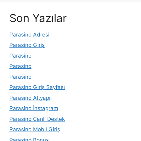
Son Yazılar
Parasino Adresi
Parasino Giriş
Parasino
Parasino
Parasino
Parasino Giriş Sayfası
Parasino Altyapı
Parasino İnstagram
Parasino Canlı Destek
Parasino Mobil Giriş
Parasino Bonus