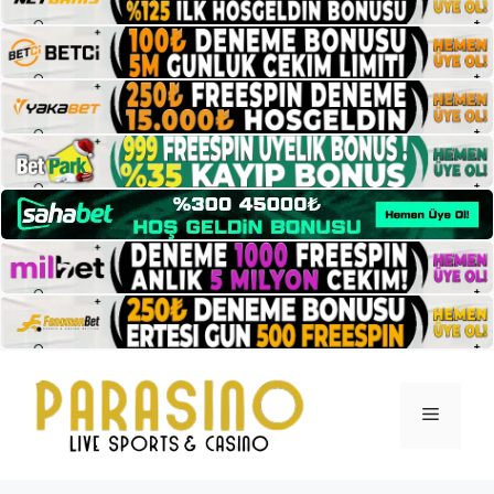
İçeriğe
atla
Menü