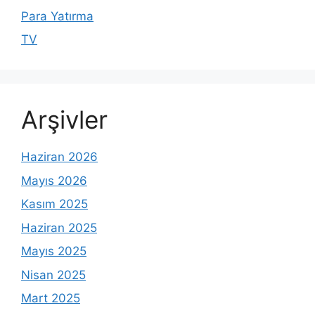
Para Yatırma
TV
Arşivler
Haziran 2026
Mayıs 2026
Kasım 2025
Haziran 2025
Mayıs 2025
Nisan 2025
Mart 2025