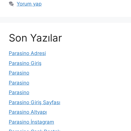
Yorum yap
Son Yazılar
Parasino Adresi
Parasino Giriş
Parasino
Parasino
Parasino
Parasino Giriş Sayfası
Parasino Altyapı
Parasino İnstagram