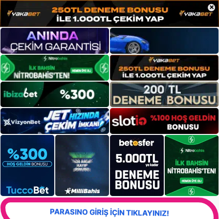
×
PARASINO GİRİŞ İÇİN TIKLAYINIZ!