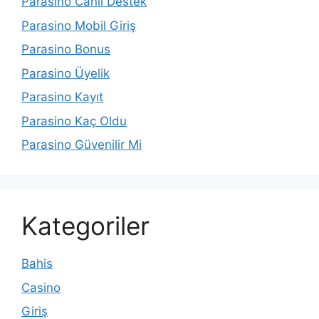
Parasino Canlı Destek
Parasino Mobil Giriş
Parasino Bonus
Parasino Üyelik
Parasino Kayıt
Parasino Kaç Oldu
Parasino Güvenilir Mi
Kategoriler
Bahis
Casino
Giriş