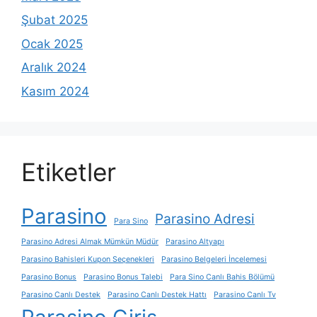
Şubat 2025
Ocak 2025
Aralık 2024
Kasım 2024
Etiketler
Parasino
Parasino Adresi
Para Sino
Parasino Adresi Almak Mümkün Müdür
Parasino Altyapı
Parasino Bahisleri Kupon Seçenekleri
Parasino Belgeleri İncelemesi
Parasino Bonus
Parasino Bonus Talebi
Para Sino Canlı Bahis Bölümü
Parasino Canlı Destek
Parasino Canlı Destek Hattı
Parasino Canlı Tv