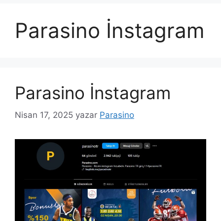
Parasino İnstagram
Parasino İnstagram
Nisan 17, 2025
yazar
Parasino