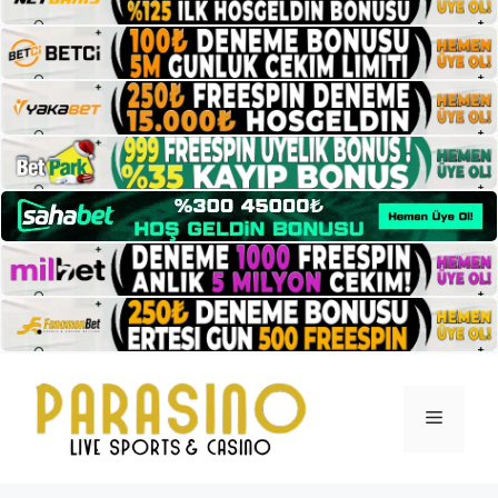
İçeriğe
atla
Menü