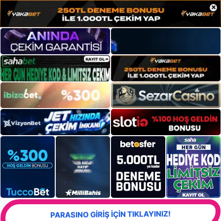
×
PARASINO GİRİŞ İÇİN TIKLAYINIZ!