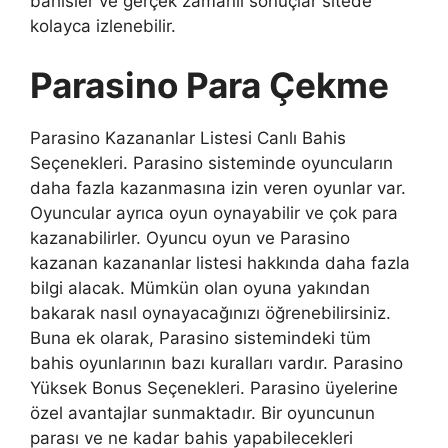
bahisler ve gerçek zamanlı sonuçlar sitede
kolayca izlenebilir.
Parasino Para Çekme
Parasino Kazananlar Listesi Canlı Bahis
Seçenekleri. Parasino sisteminde oyuncuların
daha fazla kazanmasına izin veren oyunlar var.
Oyuncular ayrıca oyun oynayabilir ve çok para
kazanabilirler. Oyuncu oyun ve Parasino
kazanan kazananlar listesi hakkında daha fazla
bilgi alacak. Mümkün olan oyuna yakından
bakarak nasıl oynayacağınızı öğrenebilirsiniz.
Buna ek olarak, Parasino sistemindeki tüm
bahis oyunlarının bazı kuralları vardır. Parasino
Yüksek Bonus Seçenekleri. Parasino üyelerine
özel avantajlar sunmaktadır. Bir oyuncunun
parası ve ne kadar bahis yapabilecekleri