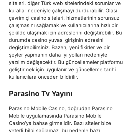
siteleri, diğer Türk web sitelerindeki sorunlar ve
kurallar nedeniyle çalışmayı durdurabilir. Olası
çevrimiçi casino siteleri, hizmetlerinin sorunsuz
çalışmasını sağlamak ve kullanıcılarına hızlı bir
şekilde ulaşmak için adreslerini değiştirebilir. Bu
durumda casino yuvası girişinin adresini
değiştirebilirsiniz. Bazen, yeni fikirler ve bir
şeyler yapmanın daha iyi yolları nedeniyle
yazılım değişecektir. Bu güncellemeler platformu
geliştirmek için uygulanır ve güncelleme tarihi
kullanıcılara önceden bildirilir.
Parasino Tv Yayını
Parasino Mobile Casino, doğrudan Parasino
Mobile uygulamasında Parasino Mobile
Casino’ya bahse girmelidir. Bazı siteler bize
yeterli bilgi sağlamaz, bu nedenle bazı