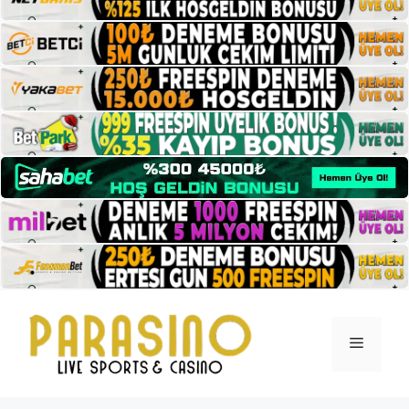
İçeriğe
atla
Menü