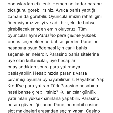
bonuslardan etkilenir. Hemen ne kadar paranız
olduğunu görebilirsiniz. Ayrıca bahis yaptığı
zamanı da görebilir. Oyuncularımızın rahatlığını
önemsiyoruz ve iyi ve adil bir şekilde bahse
girebileceklerinden emin oluyoruz. Tüm
oyuncular aynı
Parasino para çekme
yüksek
bonus seçeneklerine bahse girerler. Parasino
hesabına oyun ödemesi için canlı bahis
seçenekleri nelerdir. Parasino bahis sitelerine
üye olan kullanıcılar, üye hesapları
onaylandıktan sonra para yatırmaya
başlayabilir. Hesabınızda paranız varsa
çevrimiçi oyunlar oynayabilirsiniz. Hayatken Yapı
Kredi’ye para yatıran Türk Parasino hesabına
nasıl bahse girebilirsiniz? Kullanıcılar günlük
yatırımları yüksek sınırlarla yapabilir. Parasino
hesap güvenliği sunar. Parasino mobil casino
slot makineleri arasından seçim yapın. Casino