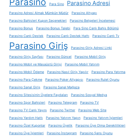
Parasino
Parasino Adresi
Para Sino
Parasino Adresi Almak Mümkün Müdür
Parasino Altyapı
Parasino Bahisleri Kupon Seçenekleri
Parasino Belgeleri İncelemesi
Parasino Bonus
Parasino Bonus Talebi
Para Sino Canlı Bahis Bölümü
Parasino Canlı Destek
Parasino Canlı Destek Hattı
Parasino Canlı Tv
Parasino Giriş
Parasino Giriş Adresi Linki
Parasino Giriş Sayfası
Parasino Güncel
Parasino Mobil Giriş
Parasino Mobil ve Masaüstü Girişi
Parasino Mobil Yatırım
Parasino Mobil Ödeme
Parasino Nasıl Giriş Yapılır
Parasino Para Yatırma
Parasino Para Çekme
Parasino Poker Altyapısı
Parasino Rulet Oyunu
Parasino Sanal Giriş
Parasino Sanal Mağaza
Parasino Sitesisinin Üyelere Faydaları
Parasino Sosyal Medya
Parasino Spor Bahisleri
Parasino Telegram
Parasino TV
Parasino TV Canlı Yayını
Parasino Twitter
Parasino Web Site
Parasino Yardım Hattı
Parasino Yatırım Yapın
Parasino Yatırım İşlemleri
Parasino Özel Kuponlar
Parasino Üyelik
Parasino Üye Olma Gereklilikleri
Parasino Üye İşlemleri
Parasino İnstagram
Parasino Şans Oyunu