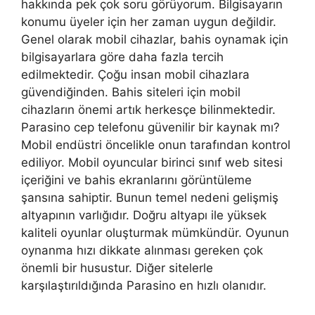
hakkında pek çok soru görüyorum. Bilgisayarın
konumu üyeler için her zaman uygun değildir.
Genel olarak mobil cihazlar, bahis oynamak için
bilgisayarlara göre daha fazla tercih
edilmektedir. Çoğu insan mobil cihazlara
güvendiğinden. Bahis siteleri için mobil
cihazların önemi artık herkesçe bilinmektedir.
Parasino cep telefonu güvenilir bir kaynak mı?
Mobil endüstri öncelikle onun tarafından kontrol
ediliyor. Mobil oyuncular birinci sınıf web sitesi
içeriğini ve bahis ekranlarını görüntüleme
şansına sahiptir. Bunun temel nedeni gelişmiş
altyapının varlığıdır. Doğru altyapı ile yüksek
kaliteli oyunlar oluşturmak mümkündür. Oyunun
oynanma hızı dikkate alınması gereken çok
önemli bir husustur. Diğer sitelerle
karşılaştırıldığında Parasino en hızlı olanıdır.