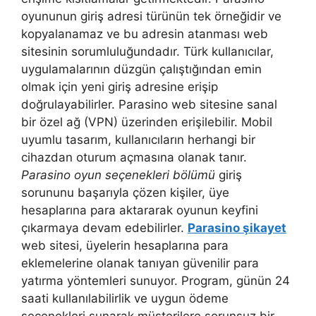
oyununun giriş adresi türünün tek örneğidir ve
kopyalanamaz ve bu adresin atanması web
sitesinin sorumluluğundadır. Türk kullanıcılar,
uygulamalarının düzgün çalıştığından emin
olmak için yeni giriş adresine erişip
doğrulayabilirler. Parasino web sitesine sanal
bir özel ağ (VPN) üzerinden erişilebilir. Mobil
uyumlu tasarım, kullanıcıların herhangi bir
cihazdan oturum açmasına olanak tanır.
Parasino oyun seçenekleri bölümü
giriş
sorununu başarıyla çözen kişiler, üye
hesaplarına para aktararak oyunun keyfini
çıkarmaya devam edebilirler.
Parasino şikayet
web sitesi, üyelerin hesaplarına para
eklemelerine olanak tanıyan güvenilir para
yatırma yöntemleri sunuyor. Program, günün 24
saati kullanılabilirlik ve uygun ödeme
seçenekleri sunarak müşterilere sorunsuz bir