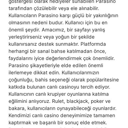
göstergesi olarak hediyeler sunabilen Parasino
tarafından çözülebilir veya ele alınabilir.
Kullanıcıların Parasino karşı güçlü bir yakınlığının
olmasının nedeni budur. Kullanıcı için bu en
önemli şeydir. Amacımız, bir sayfayı yanlış
yerleştirirseniz veya yoğun bir şekilde
kullanırsanız destek sunmaktır. Platformda
herhangi bir sanal bahse katılmadan önce,
faydalarını iyice değerlendirmek çok önemlidir.
Parasino şikayetleriyle elde edilen önemli
ilerlemeye dikkat edin. Kullanıcılarımızın
çoğunluğu, bahis seçeneği olarak popülaritesine
katkıda bulunan canlı casinoyu tercih ediyor.
Kullanıcının canlı krupiyer oyunlarına katılma
eğilimini anlıyoruz. Rulet, blackjack, poker ve
bakara, kullanıcıların oynayabileceği oyunlardır.
Kendimizi canlı casino deneyimimize tamamen
kaptırmak ve başarılı bir sonuç elde etmek.