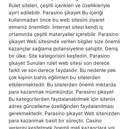
Rulet siteleri, çeşitli içerikleri ve özellikleriyle
ayırt edilebilir. Parasino şikayet Bu içeriği
kullanmadan önce bu web sitesini ziyaret
etmeniz önemlidir. İnternet sitesi kendi iç
ortamında çeşitli materyaller içerebilir. Parasino
şikayet Web sitesinde verilen bilgiler size önemli
kazançlar sağlama potansiyeline sahiptir. Geniş
bir ülke. Site kategorisini keşfedin. Parasino
şikayet Sunulan rulet web sitesi son derece
farklı ve son derece faydalıdır. Bu nedenle pek
çok kişinin bahis eğilimleri bu sitelerden
etkilenmektedir. Bu sitelerden önemli miktarda
para kazanmak mümkündür. Parasino şikayet
Bu kategorilerden faydalanabilmek için sitenin
adres güncelleme özelliğinden faydalanılması
gerekmektedir. Parasino şikayet Web sitenizden
para kazanmak basit bir süreçtir. Casino
yerlerini keşfetmek önemli mali kazançlara yol