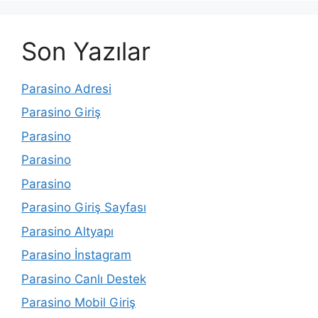
Son Yazılar
Parasino Adresi
Parasino Giriş
Parasino
Parasino
Parasino
Parasino Giriş Sayfası
Parasino Altyapı
Parasino İnstagram
Parasino Canlı Destek
Parasino Mobil Giriş