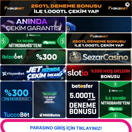
×
PARASINO GİRİŞ İÇİN TIKLAYINIZ!