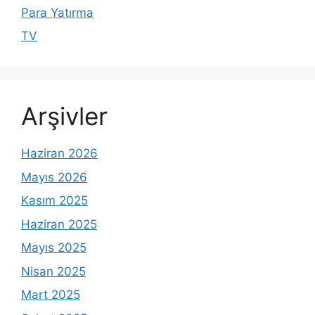
Para Yatırma
TV
Arşivler
Haziran 2026
Mayıs 2026
Kasım 2025
Haziran 2025
Mayıs 2025
Nisan 2025
Mart 2025