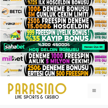
İçeriğe
atla
Menü