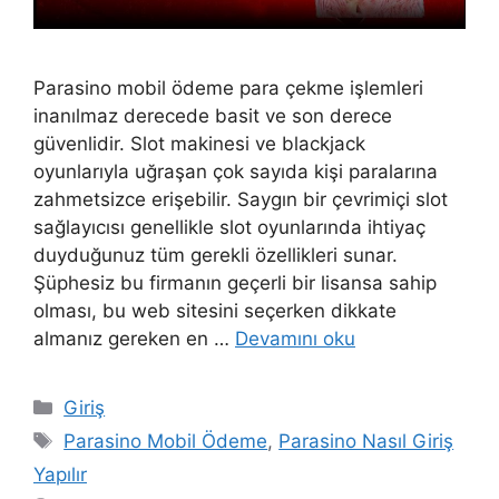
Parasino mobil ödeme para çekme işlemleri
inanılmaz derecede basit ve son derece
güvenlidir. Slot makinesi ve blackjack
oyunlarıyla uğraşan çok sayıda kişi paralarına
zahmetsizce erişebilir. Saygın bir çevrimiçi slot
sağlayıcısı genellikle slot oyunlarında ihtiyaç
duyduğunuz tüm gerekli özellikleri sunar.
Şüphesiz bu firmanın geçerli bir lisansa sahip
olması, bu web sitesini seçerken dikkate
almanız gereken en …
Devamını oku
Kategoriler
Giriş
Etiketler
Parasino Mobil Ödeme
,
Parasino Nasıl Giriş
Yapılır