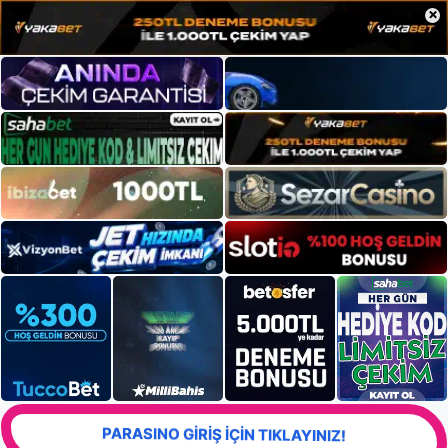
×
PARASINO GİRİŞ İÇİN TIKLAYINIZ!