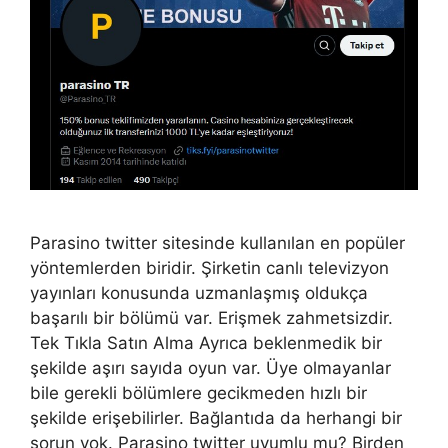
Parasino twitter sitesinde kullanılan en popüler
yöntemlerden biridir. Şirketin canlı televizyon
yayınları konusunda uzmanlaşmış oldukça
başarılı bir bölümü var. Erişmek zahmetsizdir.
Tek Tıkla Satın Alma Ayrıca beklenmedik bir
şekilde aşırı sayıda oyun var. Üye olmayanlar
bile gerekli bölümlere gecikmeden hızlı bir
şekilde erişebilirler. Bağlantıda da herhangi bir
sorun yok. Parasino twitter uyumlu mu? Birden