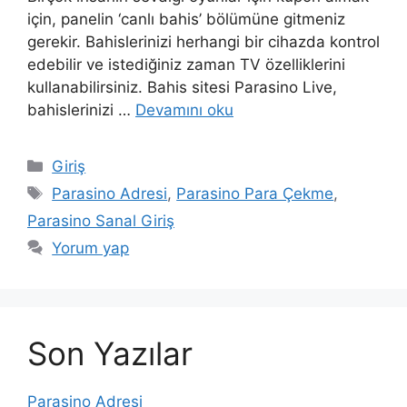
için, panelin ‘canlı bahis’ bölümüne gitmeniz
gerekir. Bahislerinizi herhangi bir cihazda kontrol
edebilir ve istediğiniz zaman TV özelliklerini
kullanabilirsiniz. Bahis sitesi Parasino Live,
bahislerinizi …
Devamını oku
Kategoriler
Giriş
Etiketler
Parasino Adresi
,
Parasino Para Çekme
,
Parasino Sanal Giriş
Yorum yap
Son Yazılar
Parasino Adresi