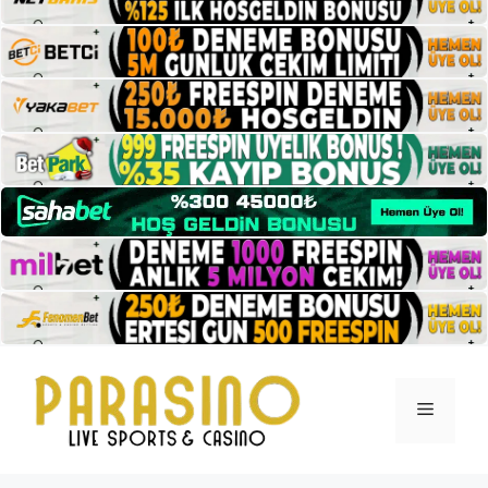
İçeriğe
atla
Menü