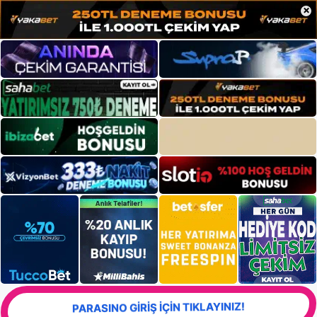
×
PARASINO GİRİŞ İÇİN TIKLAYINIZ!