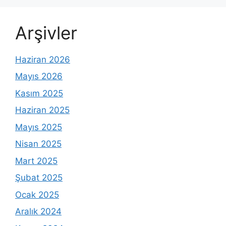
Arşivler
Haziran 2026
Mayıs 2026
Kasım 2025
Haziran 2025
Mayıs 2025
Nisan 2025
Mart 2025
Şubat 2025
Ocak 2025
Aralık 2024