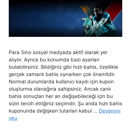
Para Sino sosyal medyada aktif olarak yer
alıyor. Ayrıca bu konumda bazı ayarları
bulabilirsiniz. Bildiğiniz gibi hızlı bahis, özellikle
gerçek zamanlı bahis oynarken çok önemlidir.
Normal durumlarda kullanıcı kaydı için kupon
oluşturma olanağına sahipsiniz. Ancak canlı
bahis sonuçları her an değişebileceği için bu
sizin tercih ettiğiniz seçimdir. Şu anda hızlı bahis
kuponunda değişken tutarları kabul …
Devamını
oku