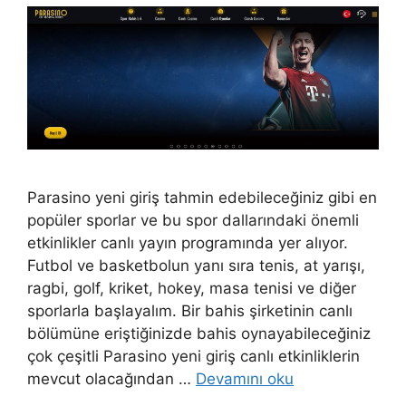
Parasino yeni giriş tahmin edebileceğiniz gibi en
popüler sporlar ve bu spor dallarındaki önemli
etkinlikler canlı yayın programında yer alıyor.
Futbol ve basketbolun yanı sıra tenis, at yarışı,
ragbi, golf, kriket, hokey, masa tenisi ve diğer
sporlarla başlayalım. Bir bahis şirketinin canlı
bölümüne eriştiğinizde bahis oynayabileceğiniz
çok çeşitli Parasino yeni giriş canlı etkinliklerin
mevcut olacağından …
Devamını oku