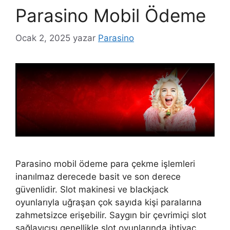
Parasino Mobil Ödeme
Ocak 2, 2025
yazar
Parasino
Parasino mobil ödeme para çekme işlemleri
inanılmaz derecede basit ve son derece
güvenlidir. Slot makinesi ve blackjack
oyunlarıyla uğraşan çok sayıda kişi paralarına
zahmetsizce erişebilir. Saygın bir çevrimiçi slot
sağlayıcısı genellikle slot oyunlarında ihtiyaç