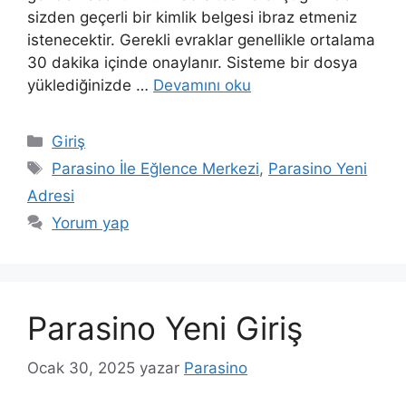
sizden geçerli bir kimlik belgesi ibraz etmeniz
istenecektir. Gerekli evraklar genellikle ortalama
30 dakika içinde onaylanır. Sisteme bir dosya
yüklediğinizde …
Devamını oku
Kategoriler
Giriş
Etiketler
Parasino İle Eğlence Merkezi
,
Parasino Yeni
Adresi
Yorum yap
Parasino Yeni Giriş
Ocak 30, 2025
yazar
Parasino