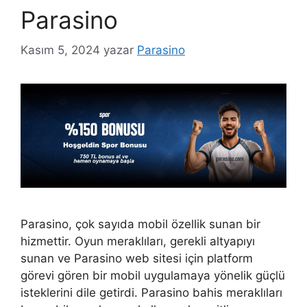
Parasino
Kasım 5, 2024
yazar
Parasino
Parasino, çok sayıda mobil özellik sunan bir
hizmettir. Oyun meraklıları, gerekli altyapıyı
sunan ve Parasino web sitesi için platform
görevi gören bir mobil uygulamaya yönelik güçlü
isteklerini dile getirdi. Parasino bahis meraklıları