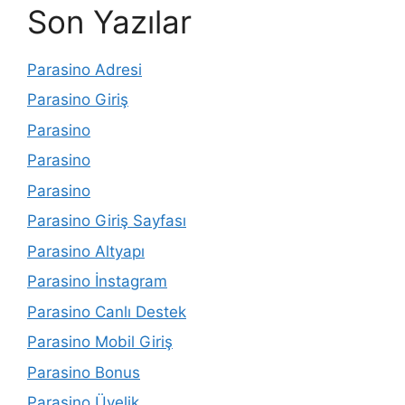
Son Yazılar
Parasino Adresi
Parasino Giriş
Parasino
Parasino
Parasino
Parasino Giriş Sayfası
Parasino Altyapı
Parasino İnstagram
Parasino Canlı Destek
Parasino Mobil Giriş
Parasino Bonus
Parasino Üyelik