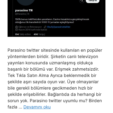
Parasino twitter sitesinde kullanılan en popüler
yöntemlerden biridir. Şirketin canlı televizyon
yayınları konusunda uzmanlaşmış oldukça
başarılı bir bölümü var. Erişmek zahmetsizdir.
Tek Tıkla Satın Alma Ayrıca beklenmedik bir
şekilde aşırı sayıda oyun var. Üye olmayanlar
bile gerekli bölümlere gecikmeden hızlı bir
şekilde erişebilirler. Bağlantıda da herhangi bir
sorun yok. Parasino twitter uyumlu mu? Birden
fazla …
Devamını oku