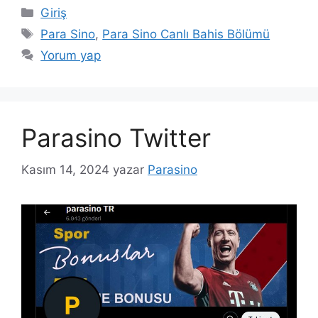
Kategoriler
Giriş
Etiketler
Para Sino
,
Para Sino Canlı Bahis Bölümü
Yorum yap
Parasino Twitter
Kasım 14, 2024
yazar
Parasino