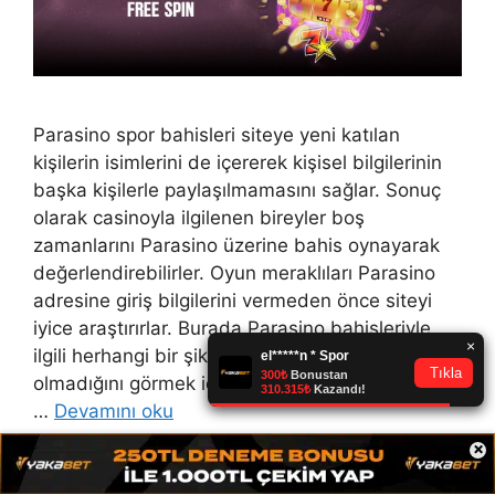
Parasino spor bahisleri siteye yeni katılan
kişilerin isimlerini de içererek kişisel bilgilerinin
başka kişilerle paylaşılmamasını sağlar. Sonuç
olarak casinoyla ilgilenen bireyler boş
zamanlarını Parasino üzerine bahis oynayarak
değerlendirebilirler. Oyun meraklıları Parasino
adresine giriş bilgilerini vermeden önce siteyi
iyice araştırırlar. Burada Parasino bahisleriyle
ilgili herhangi bir şikayet veya sorun olup
olmadığını görmek için şikayet platformuna göz
…
Devamını oku
×
Kategoriler
Bahis