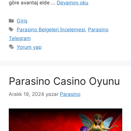
göre avantaj elde …
Devamını oku
Kategoriler
Giriş
Etiketler
Parasino Belgeleri İncelemesi
,
Parasino
Telegram
Yorum yap
Parasino Casino Oyunu
Aralık 19, 2024
yazar
Parasino