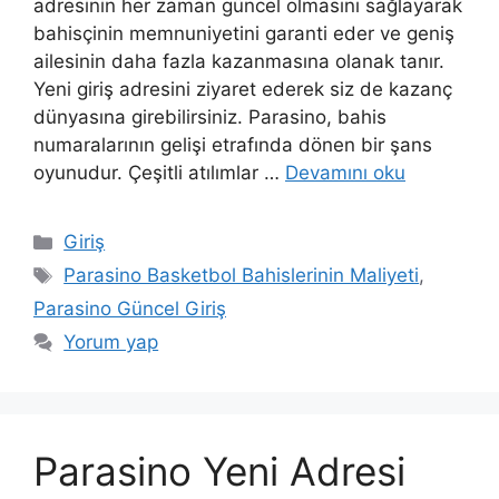
adresinin her zaman güncel olmasını sağlayarak
bahisçinin memnuniyetini garanti eder ve geniş
ailesinin daha fazla kazanmasına olanak tanır.
Yeni giriş adresini ziyaret ederek siz de kazanç
dünyasına girebilirsiniz. Parasino, bahis
numaralarının gelişi etrafında dönen bir şans
oyunudur. Çeşitli atılımlar …
Devamını oku
Kategoriler
Giriş
Etiketler
Parasino Basketbol Bahislerinin Maliyeti
,
Parasino Güncel Giriş
Yorum yap
Parasino Yeni Adresi