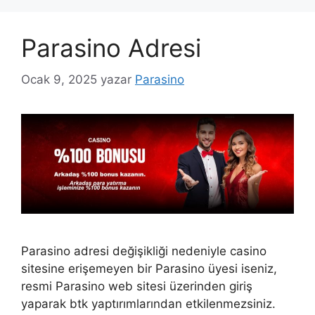
Parasino Adresi
Ocak 9, 2025
yazar
Parasino
Parasino adresi değişikliği nedeniyle casino
sitesine erişemeyen bir Parasino üyesi iseniz,
resmi Parasino web sitesi üzerinden giriş
yaparak btk yaptırımlarından etkilenmezsiniz.