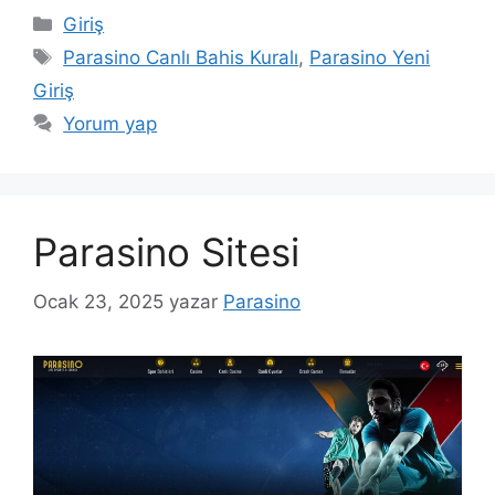
Kategoriler
Giriş
Etiketler
Parasino Canlı Bahis Kuralı
,
Parasino Yeni
Giriş
Yorum yap
Parasino Sitesi
Ocak 23, 2025
yazar
Parasino