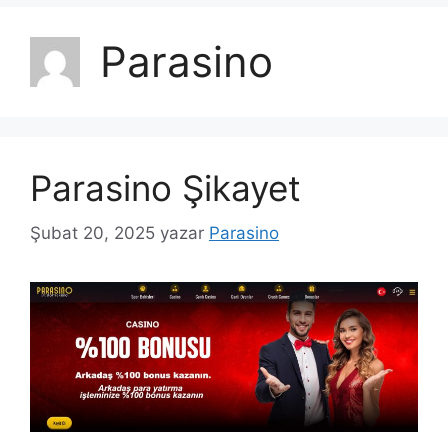
Parasino
Parasino Şikayet
Şubat 20, 2025
yazar
Parasino