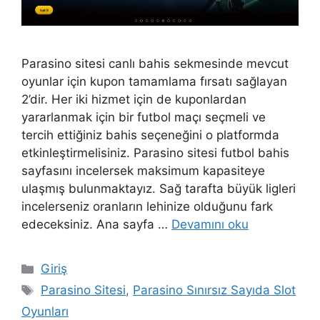
Parasino sitesi canlı bahis sekmesinde mevcut
oyunlar için kupon tamamlama fırsatı sağlayan
2’dir. Her iki hizmet için de kuponlardan
yararlanmak için bir futbol maçı seçmeli ve
tercih ettiğiniz bahis seçeneğini o platformda
etkinleştirmelisiniz. Parasino sitesi futbol bahis
sayfasını incelersek maksimum kapasiteye
ulaşmış bulunmaktayız. Sağ tarafta büyük ligleri
incelerseniz oranların lehinize olduğunu fark
edeceksiniz. Ana sayfa …
Devamını oku
Kategoriler
Giriş
Etiketler
Parasino Sitesi
,
Parasino Sınırsız Sayıda Slot
Oyunları