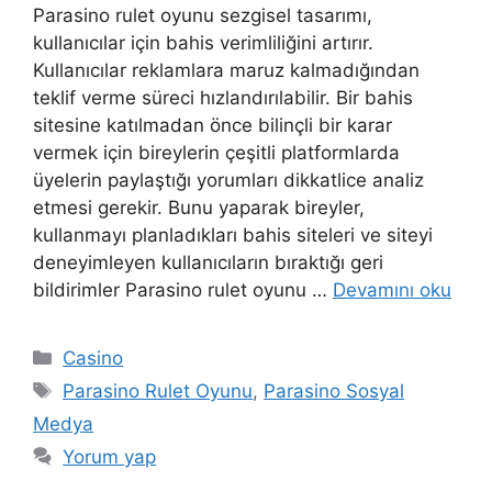
Parasino rulet oyunu sezgisel tasarımı,
kullanıcılar için bahis verimliliğini artırır.
Kullanıcılar reklamlara maruz kalmadığından
teklif verme süreci hızlandırılabilir. Bir bahis
sitesine katılmadan önce bilinçli bir karar
vermek için bireylerin çeşitli platformlarda
üyelerin paylaştığı yorumları dikkatlice analiz
etmesi gerekir. Bunu yaparak bireyler,
kullanmayı planladıkları bahis siteleri ve siteyi
deneyimleyen kullanıcıların bıraktığı geri
bildirimler Parasino rulet oyunu …
Devamını oku
Kategoriler
Casino
Etiketler
Parasino Rulet Oyunu
,
Parasino Sosyal
Medya
Yorum yap