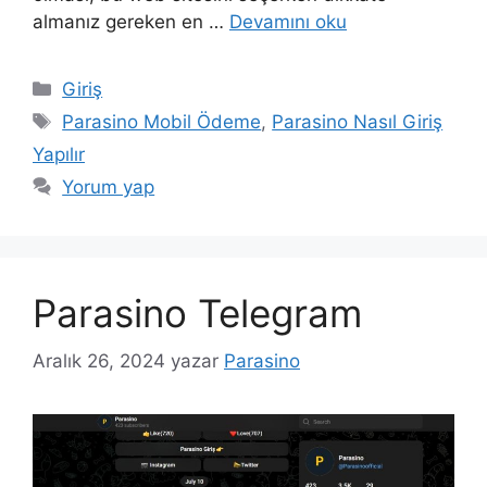
almanız gereken en …
Devamını oku
Kategoriler
Giriş
Etiketler
Parasino Mobil Ödeme
,
Parasino Nasıl Giriş
Yapılır
Yorum yap
Parasino Telegram
Aralık 26, 2024
yazar
Parasino